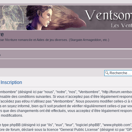
re
ar l'écriture romancée et Aides de jeu diverses. (Stargate Armageddon, etc.)
m
Inscription
ntsombre” (désigné ici par “nous”, “notre”, “nos”, “Ventsombre”, “http://forum.vents
sable des conditions suivantes. Si vous n’acceptez pas d’être légalement respons
n’accédez pas et/ou n’utilisez pas “Ventsombre”. Nous pouvons modifier celles-ci à
 en soyez informé, bien qu’il soit prudent de vérifier régulièrement celles-ci par v
s que des changements ont été effectués, vous acceptez d’être légalement respon
 modifications.
e type phpBB (désigné ici par “ils”, “eux”, “leur”, “logiciel phpBB”, “www.phpbb.c
libre de forum, déclaré sous la licence “
General Public License
” (désigné ici par “GP