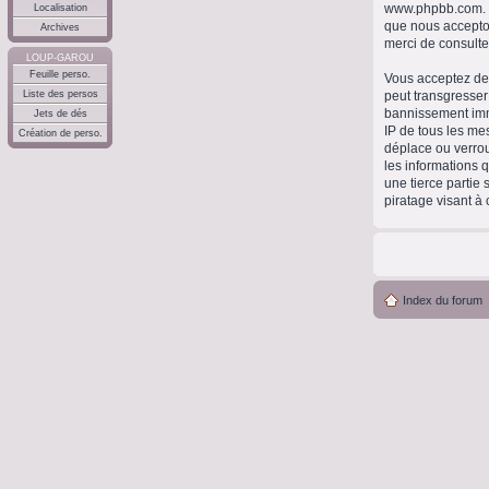
www.phpbb.com
.
Localisation
que nous accepto
Archives
merci de consulte
LOUP-GAROU
Feuille perso.
Vous acceptez de 
peut transgresser
Liste des persos
bannissement immé
Jets de dés
IP de tous les me
Création de perso.
déplace ou verrou
les informations 
une tierce partie
piratage visant à
Index du forum