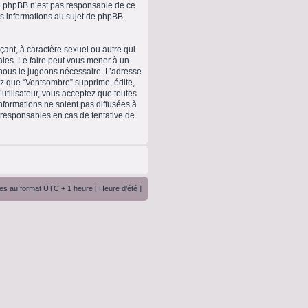
upe phpBB n’est pas responsable de ce
 informations au sujet de phpBB,
ant, à caractère sexuel ou autre qui
ales. Le faire peut vous mener à un
 nous le jugeons nécessaire. L’adresse
ez que “Ventsombre” supprime, édite,
utilisateur, vous acceptez que toutes
formations ne soient pas diffusées à
 responsables en cas de tentative de
es au format UTC + 1 heure [ Heure d’été ]