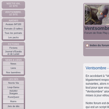
NOCTIS VIA,
LE SITE
VENTSOMBRE,
LE SITE
AVATARS
Avatars 64*100
Ventsomb
Portraits (5 tailles)
Forum de Role Play p
Tous les portraits
Les packs
FICTIONS
Index du foru
Fictions
Journal d'Earalia
et de Luniel
NEWS & LIENS
News
Ventsombre - 
Liens
Nos bannières
En accédant à “Ve
légalement respon
LES DÉS
Noctis Via
suivantes, alors 
tout pour que vous
Loup-Garou
“Ventsombre” alor
INS/MV
Stargate
mises à jour et/ou
RuneQuest
Matrix
Notre forum est d
Jets de dés
qui est un script 