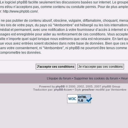
 Le logiciel phpBB facilite seulement les discussions basées sur internet. Le gro
ns et/ou n’acceptons pas, comme contenu ou conduite permis. Pour de plus amples
r:
http://www.phpbb.com/
.
ne pas publier de contenu abusif, obscène, vulgaire, diffamatoire, choquant, menaç
 les lois de votre pays, du pays où “Ventsombre” est hébergé ou les lois internation
diat et permanent, avec une notification à votre fournisseur d’accès à internet si
ssages est enregistrée pour aider au renforcement de ces conditions. Vous accept
ille n’importe quel sujet lorsque nous estimons que cela est nécessaire. En tant qu’
que vous avez entrées soient stockées dans notre base de données. Bien que ces in
 sans votre consentement, ni “Ventsombre”, ni phpBB ne pourront être tenus comme
 compromettre les données.
L’équipe du forum
•
Supprimer les cookies du forum
• Heur
Powered by
phpBB
© 2000, 2002, 2005, 2007 phpBB Group
Traduction par:
phpBB-fr.com
• Style
prosilver
modifié par Ventsombre