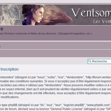
re
ar l'écriture romancée et Aides de jeu diverses. (Stargate Armageddon, etc.)
m
Inscription
ntsombre” (désigné ici par “nous”, “notre”, “nos”, “Ventsombre”, “http://forum.vents
sable des conditions suivantes. Si vous n’acceptez pas d’être légalement respons
n’accédez pas et/ou n’utilisez pas “Ventsombre”. Nous pouvons modifier celles-ci à
 en soyez informé, bien qu’il soit prudent de vérifier régulièrement celles-ci par v
s que des changements ont été effectués, vous acceptez d’être légalement respon
 modifications.
e type phpBB (désigné ici par “ils”, “eux”, “leur”, “logiciel phpBB”, “www.phpbb.c
libre de forum, déclaré sous la licence “
General Public License
” (désigné ici par “GP