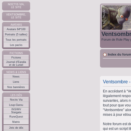
NOCTIS VIA,
LE SITE
VENTSOMBRE,
LE SITE
AVATARS
Avatars 64*100
Ventsomb
Portraits (5 tailles)
Forum de Role Play p
Tous les portraits
Les packs
FICTIONS
Index du foru
Fictions
Journal d'Earalia
et de Luniel
NEWS & LIENS
News
Ventsombre - 
Liens
Nos bannières
En accédant à “Ve
légalement respon
LES DÉS
Noctis Via
suivantes, alors 
tout pour que vous
Loup-Garou
“Ventsombre” alor
INS/MV
Stargate
mises à jour et/ou
RuneQuest
Matrix
Notre forum est d
Jets de dés
qui est un script 