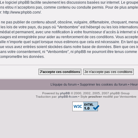
 Le logiciel phpBB facilite seulement les discussions basées sur internet. Le gro
ns et/ou n’acceptons pas, comme contenu ou conduite permis. Pour de plus amples
r:
http://www.phpbb.com/
.
ne pas publier de contenu abusif, obscène, vulgaire, diffamatoire, choquant, menaç
 les lois de votre pays, du pays où “Ventsombre” est hébergé ou les lois internation
diat et permanent, avec une notification à votre fournisseur d’accès à internet si
ssages est enregistrée pour aider au renforcement de ces conditions. Vous accept
ille n’importe quel sujet lorsque nous estimons que cela est nécessaire. En tant qu’
que vous avez entrées soient stockées dans notre base de données. Bien que ces in
 sans votre consentement, ni “Ventsombre”, ni phpBB ne pourront être tenus comme
 compromettre les données.
L’équipe du forum
•
Supprimer les cookies du forum
• Heur
Powered by
phpBB
© 2000, 2002, 2005, 2007 phpBB Group
Traduction par:
phpBB-fr.com
• Style
prosilver
modifié par Ventsombre