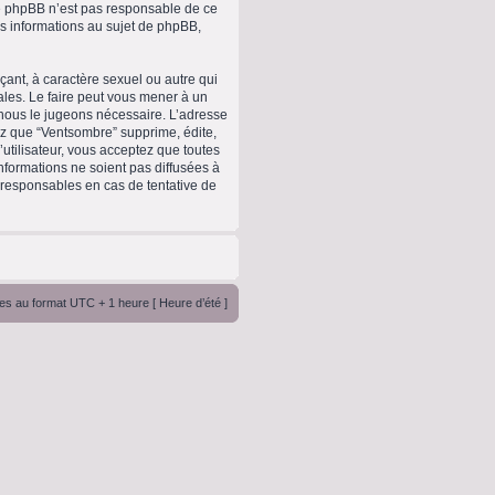
upe phpBB n’est pas responsable de ce
 informations au sujet de phpBB,
ant, à caractère sexuel ou autre qui
ales. Le faire peut vous mener à un
 nous le jugeons nécessaire. L’adresse
ez que “Ventsombre” supprime, édite,
utilisateur, vous acceptez que toutes
formations ne soient pas diffusées à
 responsables en cas de tentative de
es au format UTC + 1 heure [ Heure d’été ]