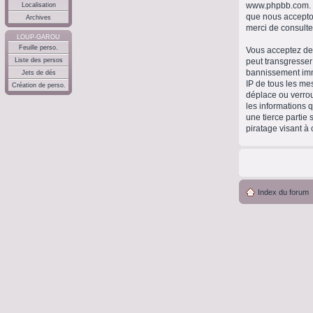
www.phpbb.com
.
Localisation
que nous accepto
Archives
merci de consulte
LOUP-GAROU
Feuille perso.
Vous acceptez de 
peut transgresser
Liste des persos
bannissement immé
Jets de dés
IP de tous les me
Création de perso.
déplace ou verrou
les informations 
une tierce partie
piratage visant à
Index du forum