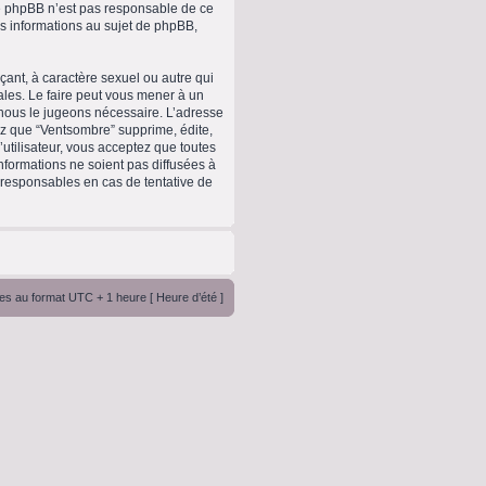
upe phpBB n’est pas responsable de ce
 informations au sujet de phpBB,
ant, à caractère sexuel ou autre qui
ales. Le faire peut vous mener à un
 nous le jugeons nécessaire. L’adresse
ez que “Ventsombre” supprime, édite,
utilisateur, vous acceptez que toutes
formations ne soient pas diffusées à
 responsables en cas de tentative de
es au format UTC + 1 heure [ Heure d’été ]