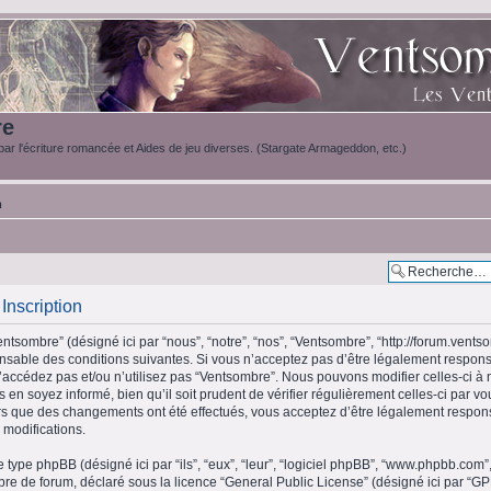
re
ar l'écriture romancée et Aides de jeu diverses. (Stargate Armageddon, etc.)
m
Inscription
ntsombre” (désigné ici par “nous”, “notre”, “nos”, “Ventsombre”, “http://forum.vents
sable des conditions suivantes. Si vous n’acceptez pas d’être légalement respons
n’accédez pas et/ou n’utilisez pas “Ventsombre”. Nous pouvons modifier celles-ci à
 en soyez informé, bien qu’il soit prudent de vérifier régulièrement celles-ci par v
s que des changements ont été effectués, vous acceptez d’être légalement respon
 modifications.
e type phpBB (désigné ici par “ils”, “eux”, “leur”, “logiciel phpBB”, “www.phpbb.c
libre de forum, déclaré sous la licence “
General Public License
” (désigné ici par “GP