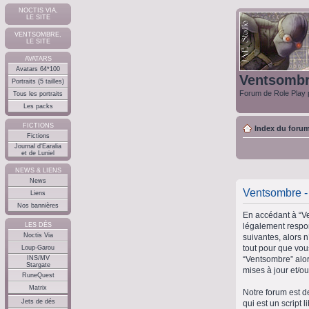
NOCTIS VIA,
LE SITE
VENTSOMBRE,
LE SITE
AVATARS
Avatars 64*100
Ventsomb
Portraits (5 tailles)
Forum de Role Play p
Tous les portraits
Les packs
FICTIONS
Index du foru
Fictions
Journal d'Earalia
et de Luniel
NEWS & LIENS
News
Ventsombre - 
Liens
Nos bannières
En accédant à “Ve
légalement respon
LES DÉS
Noctis Via
suivantes, alors 
tout pour que vous
Loup-Garou
“Ventsombre” alor
INS/MV
Stargate
mises à jour et/ou
RuneQuest
Matrix
Notre forum est d
Jets de dés
qui est un script 