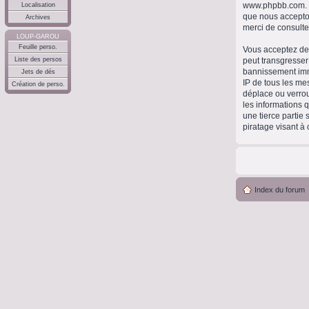
www.phpbb.com
.
Localisation
que nous accepto
Archives
merci de consulte
LOUP-GAROU
Feuille perso.
Vous acceptez de 
peut transgresser
Liste des persos
bannissement immé
Jets de dés
IP de tous les me
Création de perso.
déplace ou verrou
les informations 
une tierce partie
piratage visant à
Index du forum