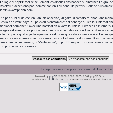
 Le logiciel phpBB facilite seulement les discussions basées sur internet. Le gro
ns et/ou n’acceptons pas, comme contenu ou conduite permis. Pour de plus amples
r:
http://www.phpbb.com/
.
ne pas publier de contenu abusif, obscène, vulgaire, diffamatoire, choquant, menaç
 les lois de votre pays, du pays où “Ventsombre” est hébergé ou les lois internation
diat et permanent, avec une notification à votre fournisseur d’accès à internet si
ssages est enregistrée pour aider au renforcement de ces conditions. Vous accept
ille n’importe quel sujet lorsque nous estimons que cela est nécessaire. En tant qu’
que vous avez entrées soient stockées dans notre base de données. Bien que ces in
 sans votre consentement, ni “Ventsombre”, ni phpBB ne pourront être tenus comme
 compromettre les données.
L’équipe du forum
•
Supprimer les cookies du forum
• Heur
Powered by
phpBB
© 2000, 2002, 2005, 2007 phpBB Group
Traduction par:
phpBB-fr.com
• Style
prosilver
modifié par Ventsombre