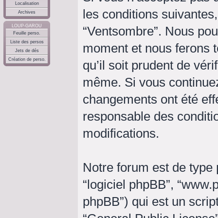
Localisation
les conditions suivantes,
Archives
LOUP-GAROU
“Ventsombre”. Nous pouv
Feuille perso.
Liste des persos
moment et nous ferons t
Jets de dés
Création de perso.
qu’il soit prudent de vér
même. Si vous continuez
changements ont été eff
responsable des conditio
modifications.
Notre forum est de type p
“logiciel phpBB”, “www
phpBB”) qui est un script