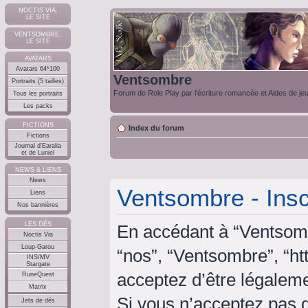
NOCTIS VIA,
LE SITE
VENTSOMBRE,
LE SITE
AVATARS
Avatars 64*100
Ventsombre
Portraits (5 tailles)
Forum de Role Play par l'écriture romancée et Aides de je
Tous les portraits
Les packs
FICTIONS
Index du forum
Fictions
Journal d'Earalia
et de Luniel
NEWS & LIENS
News
Ventsombre - Insc
Liens
Nos bannières
LES DÉS
En accédant à “Ventsombr
Noctis Via
Loup-Garou
“nos”, “Ventsombre”, “ht
INS/MV
Stargate
acceptez d’être légalem
RuneQuest
Matrix
Si vous n’acceptez pas 
Jets de dés