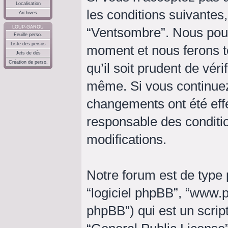
Localisation
les conditions suivantes,
Archives
LOUP-GAROU
“Ventsombre”. Nous pouv
Feuille perso.
Liste des persos
moment et nous ferons t
Jets de dés
Création de perso.
qu’il soit prudent de vér
même. Si vous continuez
changements ont été eff
responsable des conditio
modifications.
Notre forum est de type p
“logiciel phpBB”, “www
phpBB”) qui est un script