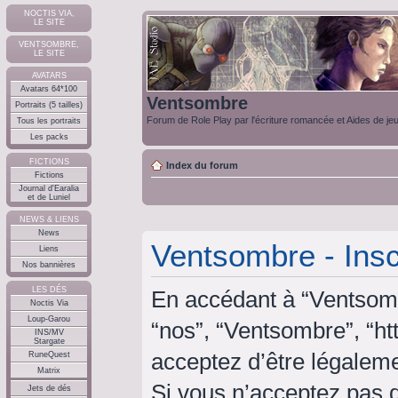
NOCTIS VIA,
LE SITE
VENTSOMBRE,
LE SITE
AVATARS
Avatars 64*100
Ventsombre
Portraits (5 tailles)
Forum de Role Play par l'écriture romancée et Aides de je
Tous les portraits
Les packs
FICTIONS
Index du forum
Fictions
Journal d'Earalia
et de Luniel
NEWS & LIENS
News
Ventsombre - Insc
Liens
Nos bannières
LES DÉS
En accédant à “Ventsombr
Noctis Via
Loup-Garou
“nos”, “Ventsombre”, “ht
INS/MV
Stargate
acceptez d’être légalem
RuneQuest
Matrix
Si vous n’acceptez pas 
Jets de dés