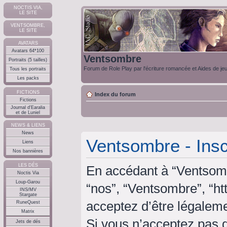
NOCTIS VIA,
LE SITE
VENTSOMBRE,
LE SITE
AVATARS
Avatars 64*100
Ventsombre
Portraits (5 tailles)
Forum de Role Play par l'écriture romancée et Aides de je
Tous les portraits
Les packs
FICTIONS
Index du forum
Fictions
Journal d'Earalia
et de Luniel
NEWS & LIENS
News
Ventsombre - Insc
Liens
Nos bannières
LES DÉS
En accédant à “Ventsombr
Noctis Via
Loup-Garou
“nos”, “Ventsombre”, “ht
INS/MV
Stargate
acceptez d’être légalem
RuneQuest
Matrix
Si vous n’acceptez pas 
Jets de dés