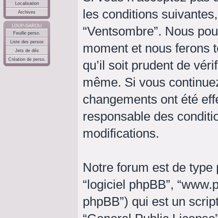
Localisation
les conditions suivantes,
Archives
LOUP-GAROU
“Ventsombre”. Nous pouv
Feuille perso.
Liste des persos
moment et nous ferons t
Jets de dés
Création de perso.
qu’il soit prudent de vér
même. Si vous continuez
changements ont été eff
responsable des conditio
modifications.
Notre forum est de type p
“logiciel phpBB”, “www
phpBB”) qui est un script