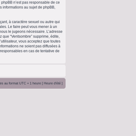
upe phpBB n’est pas responsable de ce
 informations au sujet de phpBB,
ant, à caractère sexuel ou autre qui
ales. Le faire peut vous mener à un
 nous le jugeons nécessaire. L’adresse
ez que “Ventsombre” supprime, édite,
utilisateur, vous acceptez que toutes
formations ne soient pas diffusées à
 responsables en cas de tentative de
es au format UTC + 1 heure [ Heure d’été ]