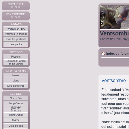
NOCTIS VIA,
LE SITE
VENTSOMBRE,
LE SITE
AVATARS
Avatars 64*100
Ventsomb
Portraits (5 tailles)
Forum de Role Play p
Tous les portraits
Les packs
FICTIONS
Index du foru
Fictions
Journal d'Earalia
et de Luniel
NEWS & LIENS
News
Ventsombre - 
Liens
Nos bannières
En accédant à “Ve
légalement respon
LES DÉS
Noctis Via
suivantes, alors 
tout pour que vous
Loup-Garou
“Ventsombre” alor
INS/MV
Stargate
mises à jour et/ou
RuneQuest
Matrix
Notre forum est d
Jets de dés
qui est un script 