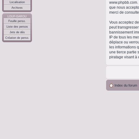
www.phpbb.com
.
Localisation
que nous accepto
Archives
merci de consulte
LOUP-GAROU
Feuille perso.
Vous acceptez de 
peut transgresser
Liste des persos
bannissement immé
Jets de dés
IP de tous les me
Création de perso.
déplace ou verrou
les informations 
une tierce partie
piratage visant à
Index du forum