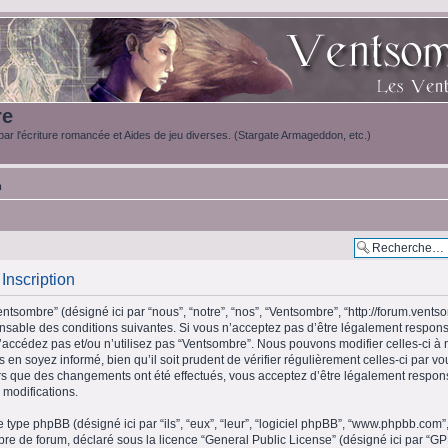
re
ar l'écriture romancée et Aides de jeu diverses. (Stargate Armageddon, etc.)
m
Inscription
ntsombre” (désigné ici par “nous”, “notre”, “nos”, “Ventsombre”, “http://forum.vents
sable des conditions suivantes. Si vous n’acceptez pas d’être légalement respons
n’accédez pas et/ou n’utilisez pas “Ventsombre”. Nous pouvons modifier celles-ci à
 en soyez informé, bien qu’il soit prudent de vérifier régulièrement celles-ci par v
s que des changements ont été effectués, vous acceptez d’être légalement respon
 modifications.
e type phpBB (désigné ici par “ils”, “eux”, “leur”, “logiciel phpBB”, “www.phpbb.c
libre de forum, déclaré sous la licence “
General Public License
” (désigné ici par “GP