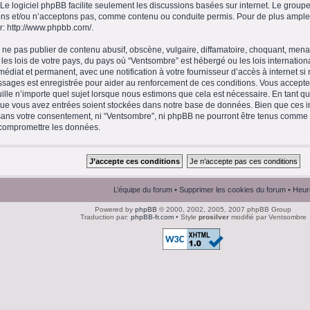
 Le logiciel phpBB facilite seulement les discussions basées sur internet. Le gro
ns et/ou n’acceptons pas, comme contenu ou conduite permis. Pour de plus amples
r:
http://www.phpbb.com/
.
ne pas publier de contenu abusif, obscène, vulgaire, diffamatoire, choquant, menaç
 les lois de votre pays, du pays où “Ventsombre” est hébergé ou les lois internation
diat et permanent, avec une notification à votre fournisseur d’accès à internet si
ssages est enregistrée pour aider au renforcement de ces conditions. Vous accept
ille n’importe quel sujet lorsque nous estimons que cela est nécessaire. En tant qu’
que vous avez entrées soient stockées dans notre base de données. Bien que ces in
 sans votre consentement, ni “Ventsombre”, ni phpBB ne pourront être tenus comme
 compromettre les données.
L’équipe du forum
•
Supprimer les cookies du forum
• Heur
Powered by
phpBB
© 2000, 2002, 2005, 2007 phpBB Group
Traduction par:
phpBB-fr.com
• Style
prosilver
modifié par Ventsombre