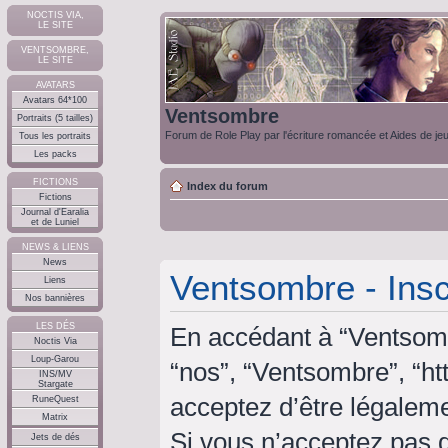
NOCTIS VIA,
LE SITE
VENTSOMBRE,
LE SITE
AVATARS
Avatars 64*100
Ventsombre
Portraits (5 tailles)
Forum de Role Play par l'écriture romancée et Aides de je
Tous les portraits
Les packs
FICTIONS
Index du forum
Fictions
Journal d'Earalia
et de Luniel
NEWS & LIENS
News
Ventsombre - Insc
Liens
Nos bannières
LES DÉS
En accédant à “Ventsombr
Noctis Via
Loup-Garou
“nos”, “Ventsombre”, “ht
INS/MV
Stargate
acceptez d’être légalem
RuneQuest
Matrix
Si vous n’acceptez pas 
Jets de dés