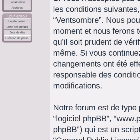
Localisation
les conditions suivantes,
Archives
LOUP-GAROU
“Ventsombre”. Nous pouv
Feuille perso.
Liste des persos
moment et nous ferons t
Jets de dés
Création de perso.
qu’il soit prudent de vér
même. Si vous continuez
changements ont été eff
responsable des conditio
modifications.
Notre forum est de type p
“logiciel phpBB”, “www
phpBB”) qui est un script