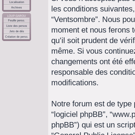
Localisation
les conditions suivantes,
Archives
LOUP-GAROU
“Ventsombre”. Nous pouv
Feuille perso.
Liste des persos
moment et nous ferons t
Jets de dés
Création de perso.
qu’il soit prudent de vér
même. Si vous continuez
changements ont été eff
responsable des conditio
modifications.
Notre forum est de type p
“logiciel phpBB”, “www
phpBB”) qui est un script