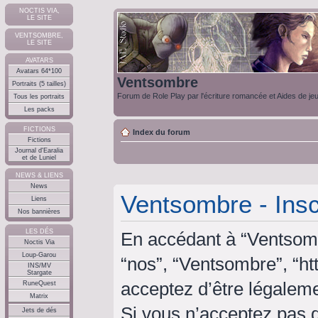
NOCTIS VIA,
LE SITE
VENTSOMBRE,
LE SITE
AVATARS
Avatars 64*100
Ventsombre
Portraits (5 tailles)
Forum de Role Play par l'écriture romancée et Aides de je
Tous les portraits
Les packs
FICTIONS
Index du forum
Fictions
Journal d'Earalia
et de Luniel
NEWS & LIENS
News
Ventsombre - Insc
Liens
Nos bannières
LES DÉS
En accédant à “Ventsombr
Noctis Via
Loup-Garou
“nos”, “Ventsombre”, “ht
INS/MV
Stargate
acceptez d’être légalem
RuneQuest
Matrix
Si vous n’acceptez pas 
Jets de dés