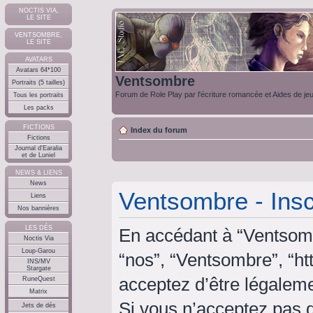
NOCTIS VIA,
LE SITE
VENTSOMBRE,
LE SITE
AVATARS
Avatars 64*100
Ventsombre
Portraits (5 tailles)
Forum de Role Play par l'écriture romancée et Aides de je
Tous les portraits
Les packs
FICTIONS
Index du forum
Fictions
Journal d'Earalia
et de Luniel
NEWS & LIENS
News
Ventsombre - Insc
Liens
Nos bannières
LES DÉS
En accédant à “Ventsombr
Noctis Via
Loup-Garou
“nos”, “Ventsombre”, “ht
INS/MV
Stargate
acceptez d’être légalem
RuneQuest
Matrix
Si vous n’acceptez pas 
Jets de dés