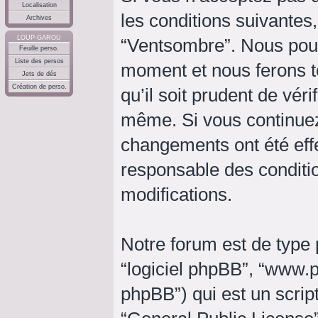
Localisation
les conditions suivantes,
Archives
LOUP-GAROU
“Ventsombre”. Nous pouv
Feuille perso.
Liste des persos
moment et nous ferons t
Jets de dés
Création de perso.
qu’il soit prudent de vér
même. Si vous continuez
changements ont été eff
responsable des conditio
modifications.
Notre forum est de type p
“logiciel phpBB”, “www
phpBB”) qui est un script