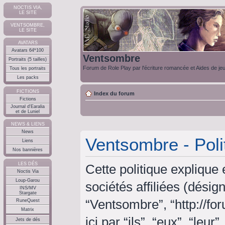
NOCTIS VIA,
LE SITE
VENTSOMBRE,
LE SITE
AVATARS
Avatars 64*100
Ventsombre
Portraits (5 tailles)
Forum de Role Play par l'écriture romancée et Aides de je
Tous les portraits
Les packs
FICTIONS
Index du forum
Fictions
Journal d'Earalia
et de Luniel
NEWS & LIENS
News
Ventsombre - Poli
Liens
Nos bannières
LES DÉS
Cette politique explique
Noctis Via
Loup-Garou
sociétés affiliées (désign
INS/MV
Stargate
“Ventsombre”, “http://f
RuneQuest
Matrix
ici par “ils”, “eux”, “le
Jets de dés