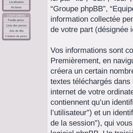
Localisation
“Groupe phpBB”, “Equipe
Archives
LOUP-GAROU
information collectée pen
Feuille perso.
Liste des persos
de votre part (désignée i
Jets de dés
Création de perso.
Vos informations sont c
Premièrement, en navigu
créera un certain nombre
textes téléchargés dans 
internet de votre ordina
contiennent qu’un identifi
l’utilisateur”) et un ident
de la session”), qui vou