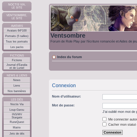
NOCTIS VIA,
LE SITE
VENTSOMBRE,
LE SITE
AVATARS
Avatars 64*100
Ventsombre
Portraits (5 tailles)
Forum de Role Play par l'écriture romancée et Aides de je
Tous les portraits
Les packs
FICTIONS
Index du forum
Fictions
Journal d'Earalia
et de Luniel
NEWS & LIENS
News
Connexion
Liens
Nos bannières
Nom d’utilisateur:
LES DÉS
Noctis Via
Mot de passe:
Loup-Garou
J’ai oublié mon mot de
INS/MV
Stargate
Me connecter autom
RuneQuest
Cacher mon statut e
Matrix
Jets de dés