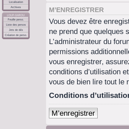
Localisation
Archives
M’ENREGISTRER
LOUP-GAROU
Vous devez être enregis
Feuille perso.
Liste des persos
ne prend que quelques s
Jets de dés
Création de perso.
L’administrateur du for
permissions additionnell
vous enregistrer, assure
conditions d’utilisation e
vous de bien lire tout le
Conditions d’utilisatio
M’enregistrer