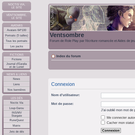
NOCTIS VIA,
LE SITE
VENTSOMBRE,
LE SITE
AVATARS
Avatars 64*100
Ventsombre
Portraits (5 tailles)
Forum de Role Play par l'écriture romancée et Aides de je
Tous les portraits
Les packs
FICTIONS
Index du forum
Fictions
Journal d'Earalia
et de Luniel
NEWS & LIENS
News
Connexion
Liens
Nos bannières
Nom d’utilisateur:
LES DÉS
Noctis Via
Mot de passe:
Loup-Garou
J’ai oublié mon mot de
INS/MV
Stargate
Me connecter autom
RuneQuest
Cacher mon statut e
Matrix
Jets de dés