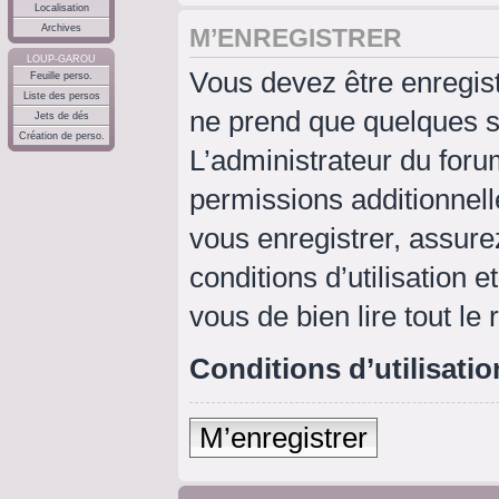
Localisation
Archives
M’ENREGISTRER
LOUP-GAROU
Vous devez être enregis
Feuille perso.
Liste des persos
ne prend que quelques s
Jets de dés
Création de perso.
L’administrateur du for
permissions additionnell
vous enregistrer, assure
conditions d’utilisation e
vous de bien lire tout le
Conditions d’utilisatio
M’enregistrer