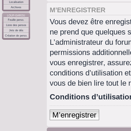
Localisation
Archives
M’ENREGISTRER
LOUP-GAROU
Vous devez être enregis
Feuille perso.
Liste des persos
ne prend que quelques s
Jets de dés
Création de perso.
L’administrateur du for
permissions additionnell
vous enregistrer, assure
conditions d’utilisation e
vous de bien lire tout le
Conditions d’utilisatio
M’enregistrer