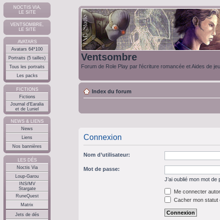
NOCTIS VIA,
LE SITE
VENTSOMBRE,
LE SITE
AVATARS
Avatars 64*100
Ventsombre
Portraits (5 tailles)
Forum de Role Play par l'écriture romancée et Aides de je
Tous les portraits
Les packs
FICTIONS
Index du forum
Fictions
Journal d'Earalia
et de Luniel
NEWS & LIENS
News
Connexion
Liens
Nos bannières
Nom d’utilisateur:
LES DÉS
Noctis Via
Mot de passe:
Loup-Garou
J’ai oublié mon mot de
INS/MV
Stargate
Me connecter autom
RuneQuest
Cacher mon statut e
Matrix
Jets de dés