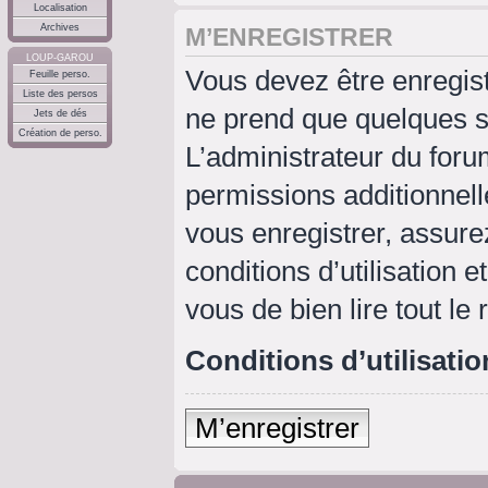
Localisation
Archives
M’ENREGISTRER
LOUP-GAROU
Vous devez être enregis
Feuille perso.
Liste des persos
ne prend que quelques s
Jets de dés
Création de perso.
L’administrateur du for
permissions additionnell
vous enregistrer, assure
conditions d’utilisation e
vous de bien lire tout le
Conditions d’utilisatio
M’enregistrer