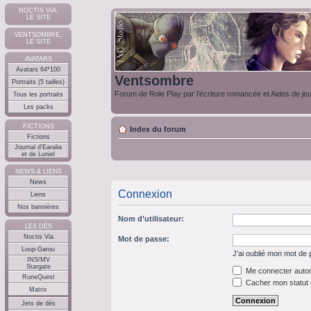
NOCTIS VIA,
LE SITE
VENTSOMBRE,
LE SITE
AVATARS
Avatars 64*100
Ventsombre
Portraits (5 tailles)
Forum de Role Play par l'écriture romancée et Aides de je
Tous les portraits
Les packs
FICTIONS
Index du forum
Fictions
Journal d'Earalia
et de Luniel
NEWS & LIENS
News
Connexion
Liens
Nos bannières
Nom d’utilisateur:
LES DÉS
Noctis Via
Mot de passe:
Loup-Garou
J’ai oublié mon mot de
INS/MV
Stargate
Me connecter autom
RuneQuest
Cacher mon statut e
Matrix
Jets de dés