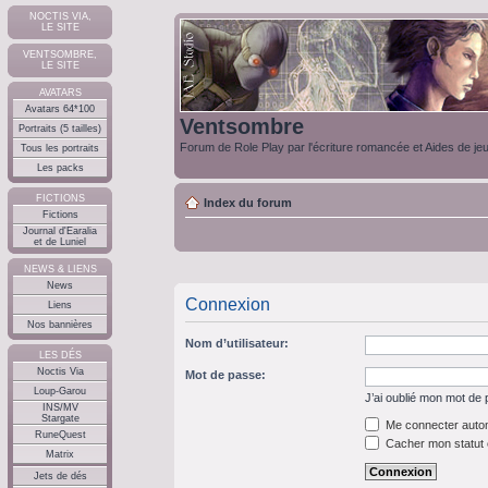
NOCTIS VIA,
LE SITE
VENTSOMBRE,
LE SITE
AVATARS
Avatars 64*100
Ventsombre
Portraits (5 tailles)
Forum de Role Play par l'écriture romancée et Aides de je
Tous les portraits
Les packs
FICTIONS
Index du forum
Fictions
Journal d'Earalia
et de Luniel
NEWS & LIENS
News
Connexion
Liens
Nos bannières
Nom d’utilisateur:
LES DÉS
Noctis Via
Mot de passe:
Loup-Garou
J’ai oublié mon mot de
INS/MV
Stargate
Me connecter autom
RuneQuest
Cacher mon statut e
Matrix
Jets de dés