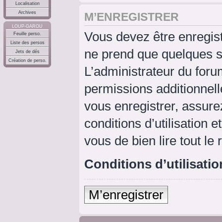
Localisation
Archives
M’ENREGISTRER
LOUP-GAROU
Vous devez être enregis
Feuille perso.
Liste des persos
ne prend que quelques s
Jets de dés
Création de perso.
L’administrateur du for
permissions additionnell
vous enregistrer, assure
conditions d’utilisation e
vous de bien lire tout le
Conditions d’utilisatio
M’enregistrer