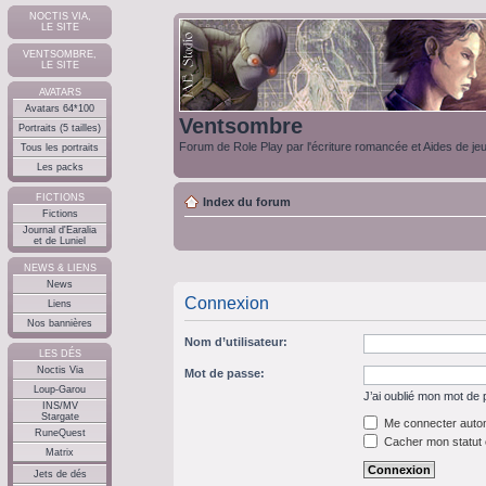
NOCTIS VIA,
LE SITE
VENTSOMBRE,
LE SITE
AVATARS
Avatars 64*100
Ventsombre
Portraits (5 tailles)
Forum de Role Play par l'écriture romancée et Aides de je
Tous les portraits
Les packs
FICTIONS
Index du forum
Fictions
Journal d'Earalia
et de Luniel
NEWS & LIENS
News
Connexion
Liens
Nos bannières
Nom d’utilisateur:
LES DÉS
Noctis Via
Mot de passe:
Loup-Garou
J’ai oublié mon mot de
INS/MV
Stargate
Me connecter autom
RuneQuest
Cacher mon statut e
Matrix
Jets de dés