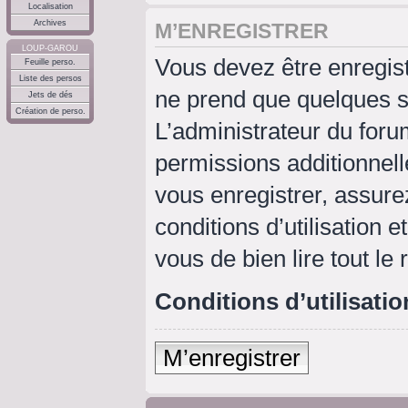
Localisation
Archives
M’ENREGISTRER
LOUP-GAROU
Vous devez être enregis
Feuille perso.
Liste des persos
ne prend que quelques s
Jets de dés
Création de perso.
L’administrateur du for
permissions additionnell
vous enregistrer, assure
conditions d’utilisation e
vous de bien lire tout le
Conditions d’utilisatio
M’enregistrer