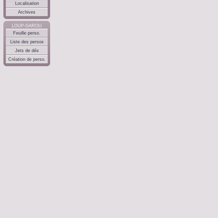
Localisation
Archives
LOUP-GAROU
Feuille perso.
Liste des persos
Jets de dés
Création de perso.