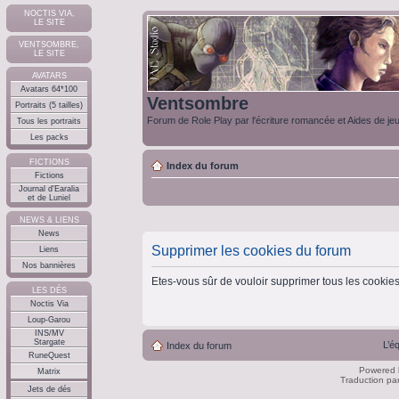
NOCTIS VIA,
LE SITE
VENTSOMBRE,
LE SITE
AVATARS
Avatars 64*100
Ventsombre
Portraits (5 tailles)
Forum de Role Play par l'écriture romancée et Aides de je
Tous les portraits
Les packs
FICTIONS
Index du forum
Fictions
Journal d'Earalia
et de Luniel
NEWS & LIENS
News
Supprimer les cookies du forum
Liens
Nos bannières
Etes-vous sûr de vouloir supprimer tous les cookie
LES DÉS
Noctis Via
Loup-Garou
INS/MV
Stargate
L’é
Index du forum
RuneQuest
Powered
Matrix
Traduction pa
Jets de dés