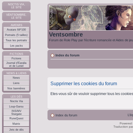
NOCTIS VIA,
LE SITE
VENTSOMBRE,
LE SITE
AVATARS
Avatars 64*100
Ventsombre
Portraits (5 tailles)
Forum de Role Play par l'écriture romancée et Aides de je
Tous les portraits
Les packs
FICTIONS
Index du forum
Fictions
Journal d'Earalia
et de Luniel
NEWS & LIENS
News
Supprimer les cookies du forum
Liens
Nos bannières
Etes-vous sûr de vouloir supprimer tous les cookie
LES DÉS
Noctis Via
Loup-Garou
INS/MV
Stargate
L’é
Index du forum
RuneQuest
Powered
Matrix
Traduction pa
Jets de dés