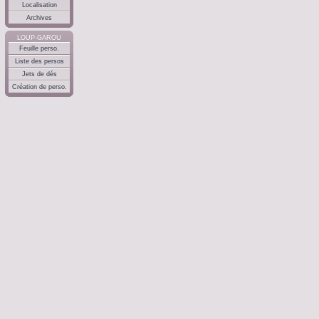
Localisation
Archives
LOUP-GAROU
Feuille perso.
Liste des persos
Jets de dés
Création de perso.