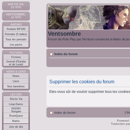
NOCTIS VIA,
LE SITE
VENTSOMBRE,
LE SITE
AVATARS
Avatars 64*100
Ventsombre
Portraits (5 tailles)
Forum de Role Play par l'écriture romancée et Aides de je
Tous les portraits
Les packs
FICTIONS
Index du forum
Fictions
Journal d'Earalia
et de Luniel
NEWS & LIENS
News
Supprimer les cookies du forum
Liens
Nos bannières
Etes-vous sûr de vouloir supprimer tous les cookie
LES DÉS
Noctis Via
Loup-Garou
INS/MV
Stargate
L’é
Index du forum
RuneQuest
Powered
Matrix
Traduction pa
Jets de dés