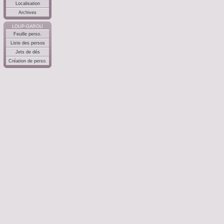
Localisation
Archives
LOUP-GAROU
Feuille perso.
Liste des persos
Jets de dés
Création de perso.