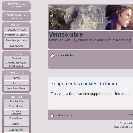
NOCTIS VIA,
LE SITE
VENTSOMBRE,
LE SITE
AVATARS
Avatars 64*100
Ventsombre
Portraits (5 tailles)
Forum de Role Play par l'écriture romancée et Aides de je
Tous les portraits
Les packs
FICTIONS
Index du forum
Fictions
Journal d'Earalia
et de Luniel
NEWS & LIENS
News
Supprimer les cookies du forum
Liens
Nos bannières
Etes-vous sûr de vouloir supprimer tous les cookie
LES DÉS
Noctis Via
Loup-Garou
INS/MV
Stargate
L’é
Index du forum
RuneQuest
Powered
Matrix
Traduction pa
Jets de dés