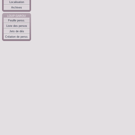
Localisation
Archives
LOUP-GAROU
Feuille perso.
Liste des persos
Jets de dés
Création de perso.