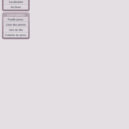
Localisation
Archives
LOUP-GAROU
Feuille perso.
Liste des persos
Jets de dés
Création de perso.