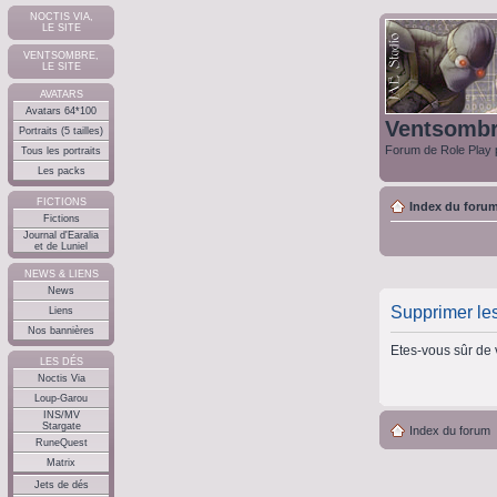
NOCTIS VIA,
LE SITE
VENTSOMBRE,
LE SITE
AVATARS
Avatars 64*100
Ventsomb
Portraits (5 tailles)
Forum de Role Play p
Tous les portraits
Les packs
FICTIONS
Index du foru
Fictions
Journal d'Earalia
et de Luniel
NEWS & LIENS
News
Supprimer le
Liens
Nos bannières
Etes-vous sûr de 
LES DÉS
Noctis Via
Loup-Garou
INS/MV
Stargate
Index du forum
RuneQuest
Matrix
Jets de dés