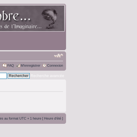
FAQ
M’enregistrer
Connexion
Recherche avancée
es au format UTC + 1 heure [ Heure d’été ]