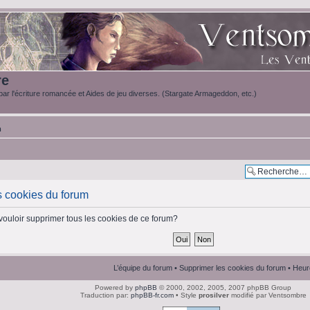
re
ar l'écriture romancée et Aides de jeu diverses. (Stargate Armageddon, etc.)
m
s cookies du forum
vouloir supprimer tous les cookies de ce forum?
L’équipe du forum
•
Supprimer les cookies du forum
• Heur
Powered by
phpBB
© 2000, 2002, 2005, 2007 phpBB Group
Traduction par:
phpBB-fr.com
• Style
prosilver
modifié par Ventsombre