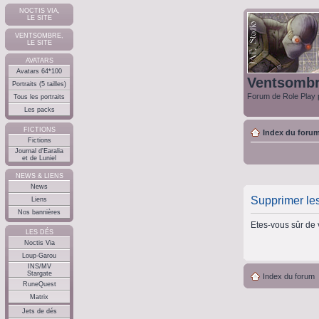
NOCTIS VIA,
LE SITE
VENTSOMBRE,
LE SITE
AVATARS
Avatars 64*100
Ventsomb
Portraits (5 tailles)
Forum de Role Play p
Tous les portraits
Les packs
FICTIONS
Index du foru
Fictions
Journal d'Earalia
et de Luniel
NEWS & LIENS
News
Supprimer le
Liens
Nos bannières
Etes-vous sûr de 
LES DÉS
Noctis Via
Loup-Garou
INS/MV
Stargate
Index du forum
RuneQuest
Matrix
Jets de dés