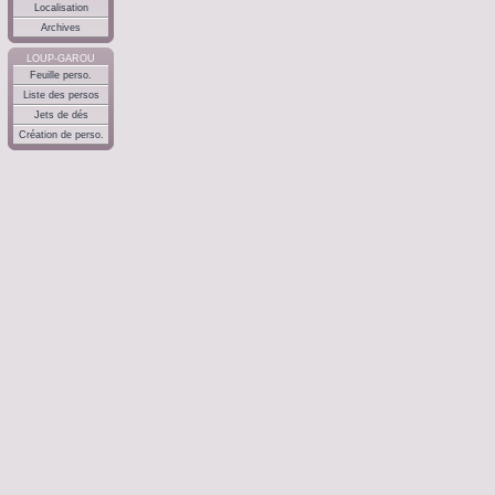
Localisation
Archives
LOUP-GAROU
Feuille perso.
Liste des persos
Jets de dés
Création de perso.