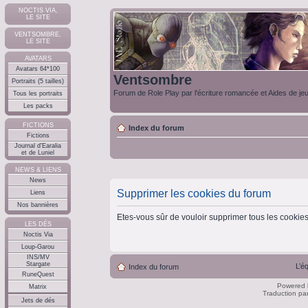
NOCTIS VIA,
LE SITE
VENTSOMBRE,
LE SITE
AVATARS
Avatars 64*100
Ventsombre
Portraits (5 tailles)
Forum de Role Play par l'écriture romancée et Aides de je
Tous les portraits
Les packs
FICTIONS
Index du forum
Fictions
Journal d'Earalia
et de Luniel
NEWS & LIENS
News
Supprimer les cookies du forum
Liens
Nos bannières
Etes-vous sûr de vouloir supprimer tous les cookie
LES DÉS
Noctis Via
Loup-Garou
INS/MV
Stargate
L’é
Index du forum
RuneQuest
Powered
Matrix
Traduction pa
Jets de dés