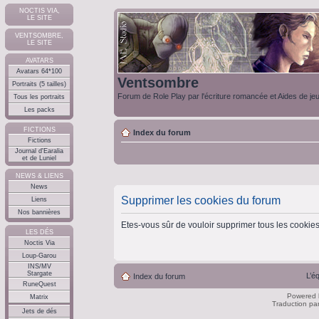
NOCTIS VIA,
LE SITE
VENTSOMBRE,
LE SITE
AVATARS
Avatars 64*100
Ventsombre
Portraits (5 tailles)
Forum de Role Play par l'écriture romancée et Aides de je
Tous les portraits
Les packs
FICTIONS
Index du forum
Fictions
Journal d'Earalia
et de Luniel
NEWS & LIENS
News
Supprimer les cookies du forum
Liens
Nos bannières
Etes-vous sûr de vouloir supprimer tous les cookie
LES DÉS
Noctis Via
Loup-Garou
INS/MV
Stargate
L’é
Index du forum
RuneQuest
Powered
Matrix
Traduction pa
Jets de dés