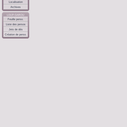
Localisation
Archives
LOUP-GAROU
Feuille perso.
Liste des persos
Jets de dés
Création de perso.