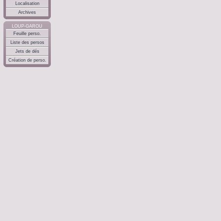
Localisation
Archives
LOUP-GAROU
Feuille perso.
Liste des persos
Jets de dés
Création de perso.