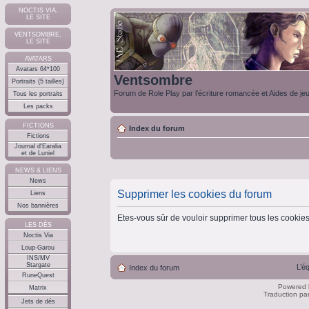
NOCTIS VIA,
LE SITE
VENTSOMBRE,
LE SITE
AVATARS
Avatars 64*100
Ventsombre
Portraits (5 tailles)
Forum de Role Play par l'écriture romancée et Aides de je
Tous les portraits
Les packs
FICTIONS
Index du forum
Fictions
Journal d'Earalia
et de Luniel
NEWS & LIENS
News
Supprimer les cookies du forum
Liens
Nos bannières
Etes-vous sûr de vouloir supprimer tous les cookie
LES DÉS
Noctis Via
Loup-Garou
INS/MV
Stargate
L’é
Index du forum
RuneQuest
Powered
Matrix
Traduction pa
Jets de dés