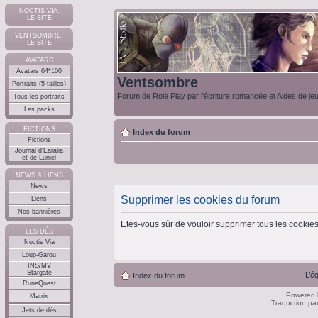
NOCTIS VIA,
LE SITE
VENTSOMBRE,
LE SITE
AVATARS
Avatars 64*100
Ventsombre
Portraits (5 tailles)
Forum de Role Play par l'écriture romancée et Aides de je
Tous les portraits
Les packs
FICTIONS
Index du forum
Fictions
Journal d'Earalia
et de Luniel
NEWS & LIENS
News
Supprimer les cookies du forum
Liens
Nos bannières
Etes-vous sûr de vouloir supprimer tous les cookie
LES DÉS
Noctis Via
Loup-Garou
INS/MV
Stargate
L’é
Index du forum
RuneQuest
Powered
Matrix
Traduction pa
Jets de dés