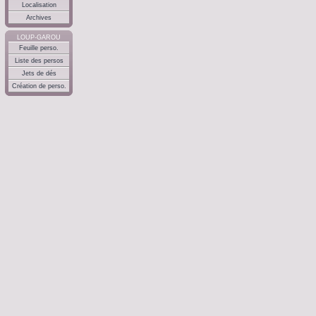
Localisation
Archives
LOUP-GAROU
Feuille perso.
Liste des persos
Jets de dés
Création de perso.