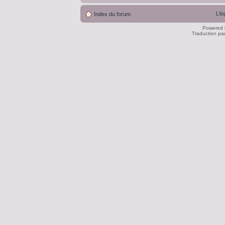
L’é
Index du forum
Powered
Traduction pa