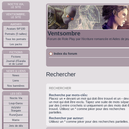
NOCTIS VIA,
LE SITE
VENTSOMBRE,
LE SITE
AVATARS
Avatars 64*100
Ventsombre
Portraits (5 tailles)
Forum de Role Play par l'écriture romancée et Aides de je
Tous les portraits
Les packs
FICTIONS
Index du forum
Fictions
Journal d'Earalia
et de Luniel
NEWS & LIENS
Rechercher
News
Liens
Nos bannières
RECHERCHER
LES DÉS
Recherche par mots-clés:
Noctis Via
Placez un
+
devant un mot qui doit être trouvé et un
-
dev
un mot qui doit être exclu. Tapez une suite de mots sépa
Loup-Garou
par des
|
entre crochets si uniquement un des mots doit ê
INS/MV
trouvé. Utilisez un * comme joker pour des recherches
Stargate
partielles.
RuneQuest
Rechercher par auteur:
Matrix
Utilisez un * comme joker pour des recherches partielles.
Jets de dés