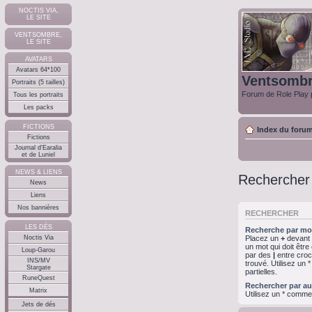
NOCTIS VIA,
LE SITE
VENTSOMBRE,
LE SITE
AVATARS
Avatars 64*100
Ventsomb
Portraits (5 tailles)
Forum de Role Play p
Tous les portraits
Les packs
FICTIONS
Index du foru
Fictions
Journal d'Earalia
et de Luniel
NEWS & LIENS
Rechercher
News
Liens
Nos bannières
RECHERCHER
LES DÉS
Recherche par mot
Noctis Via
Placez un
+
devant u
un mot qui doit êtr
Loup-Garou
par des
|
entre croc
INS/MV
trouvé. Utilisez un
Stargate
partielles.
RuneQuest
Rechercher par au
Matrix
Utilisez un * comme
Jets de dés