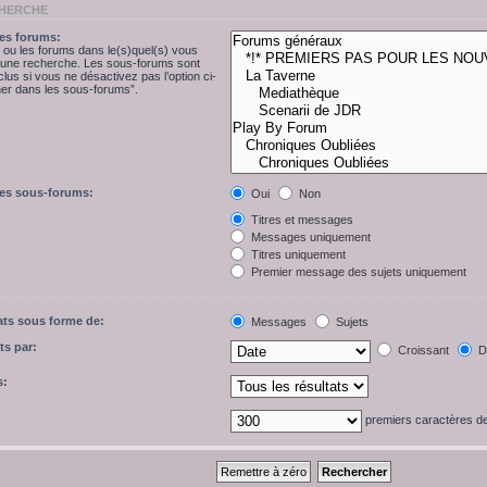
CHERCHE
es forums:
 ou les forums dans le(s)quel(s) vous
r une recherche. Les sous-forums sont
lus si vous ne désactivez pas l’option ci-
r dans les sous-forums”.
les sous-forums:
Oui
Non
Titres et messages
Messages uniquement
Titres uniquement
Premier message des sujets uniquement
tats sous forme de:
Messages
Sujets
ts par:
Croissant
Dé
s:
premiers caractères 