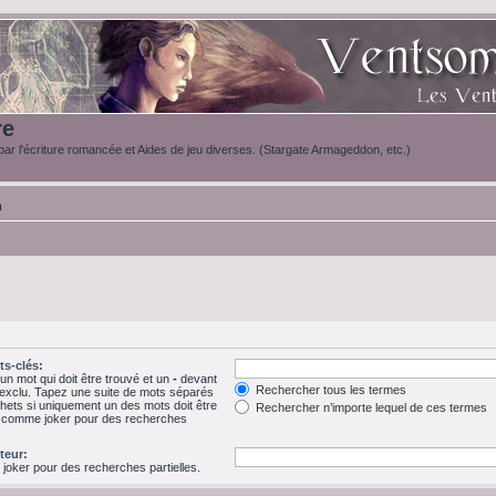
re
ar l'écriture romancée et Aides de jeu diverses. (Stargate Armageddon, etc.)
m
s-clés:
n mot qui doit être trouvé et un
-
devant
Rechercher tous les termes
e exclu. Tapez une suite de mots séparés
hets si uniquement un des mots doit être
Rechercher n’importe lequel de ces termes
 * comme joker pour des recherches
teur:
 joker pour des recherches partielles.