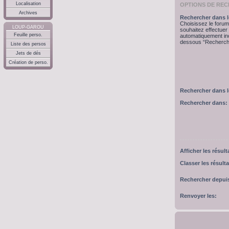
Localisation
OPTIONS DE RE
Archives
Rechercher dans l
Choisissez le forum
LOUP-GAROU
souhaitez effectue
Feuille perso.
automatiquement inc
dessous “Recherche
Liste des persos
Jets de dés
Création de perso.
Rechercher dans 
Rechercher dans:
Afficher les résul
Classer les résulta
Rechercher depui
Renvoyer les: