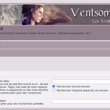
re
ar l'écriture romancée et Aides de jeu diverses. (Stargate Armageddon, etc.)
m
s-clés:
n mot qui doit être trouvé et un
-
devant
Rechercher tous les termes
e exclu. Tapez une suite de mots séparés
hets si uniquement un des mots doit être
Rechercher n’importe lequel de ces termes
 * comme joker pour des recherches
teur:
 joker pour des recherches partielles.