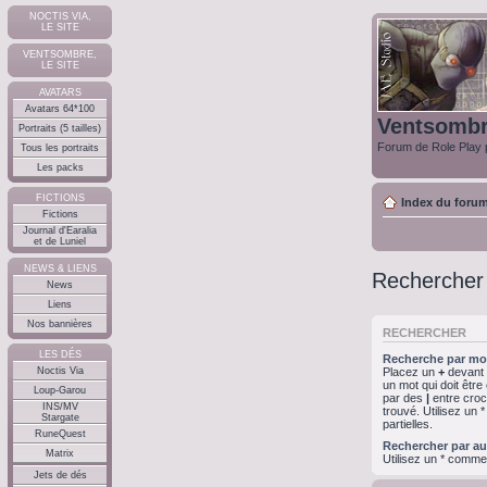
NOCTIS VIA,
LE SITE
VENTSOMBRE,
LE SITE
AVATARS
Avatars 64*100
Ventsomb
Portraits (5 tailles)
Forum de Role Play p
Tous les portraits
Les packs
FICTIONS
Index du foru
Fictions
Journal d'Earalia
et de Luniel
NEWS & LIENS
Rechercher
News
Liens
Nos bannières
RECHERCHER
LES DÉS
Recherche par mot
Noctis Via
Placez un
+
devant u
un mot qui doit êtr
Loup-Garou
par des
|
entre croc
INS/MV
trouvé. Utilisez un
Stargate
partielles.
RuneQuest
Rechercher par au
Matrix
Utilisez un * comme
Jets de dés