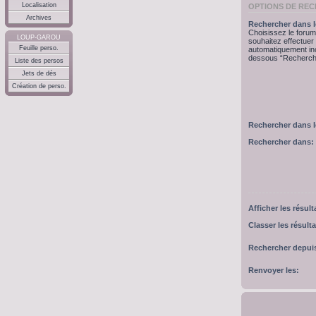
Localisation
OPTIONS DE RE
Archives
Rechercher dans l
Choisissez le forum
LOUP-GAROU
souhaitez effectue
Feuille perso.
automatiquement inc
dessous “Recherche
Liste des persos
Jets de dés
Création de perso.
Rechercher dans 
Rechercher dans:
Afficher les résul
Classer les résulta
Rechercher depui
Renvoyer les: