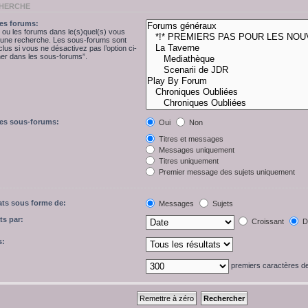
CHERCHE
es forums:
 ou les forums dans le(s)quel(s) vous
r une recherche. Les sous-forums sont
lus si vous ne désactivez pas l’option ci-
r dans les sous-forums”.
les sous-forums:
Oui
Non
Titres et messages
Messages uniquement
Titres uniquement
Premier message des sujets uniquement
tats sous forme de:
Messages
Sujets
ts par:
Croissant
Dé
s:
premiers caractères 