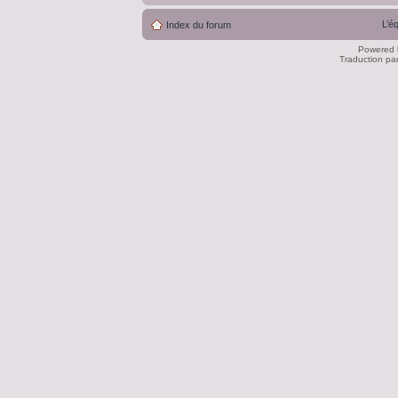
L’é
Index du forum
Powered
Traduction pa