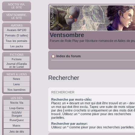
NOCTIS VIA,
LE SITE
VENTSOMBRE,
LE SITE
AVATARS
Avatars 64*100
Ventsombre
Portraits (5 tailles)
Forum de Role Play par l'écriture romancée et Aides de je
Tous les portraits
Les packs
FICTIONS
Index du forum
Fictions
Journal d'Earalia
et de Luniel
NEWS & LIENS
Rechercher
News
Liens
Nos bannières
RECHERCHER
LES DÉS
Recherche par mots-clés:
Noctis Via
Placez un
+
devant un mot qui doit être trouvé et un
-
dev
un mot qui doit être exclu. Tapez une suite de mots sépa
Loup-Garou
par des
|
entre crochets si uniquement un des mots doit ê
INS/MV
trouvé. Utilisez un * comme joker pour des recherches
Stargate
partielles.
RuneQuest
Rechercher par auteur:
Matrix
Utilisez un * comme joker pour des recherches partielles.
Jets de dés