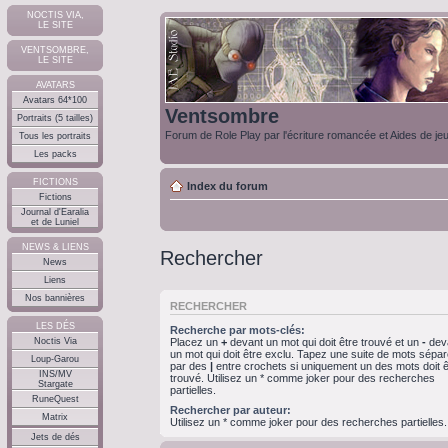
NOCTIS VIA,
LE SITE
VENTSOMBRE,
LE SITE
AVATARS
Avatars 64*100
Ventsombre
Portraits (5 tailles)
Forum de Role Play par l'écriture romancée et Aides de je
Tous les portraits
Les packs
FICTIONS
Index du forum
Fictions
Journal d'Earalia
et de Luniel
NEWS & LIENS
Rechercher
News
Liens
Nos bannières
RECHERCHER
LES DÉS
Recherche par mots-clés:
Noctis Via
Placez un
+
devant un mot qui doit être trouvé et un
-
dev
un mot qui doit être exclu. Tapez une suite de mots sépa
Loup-Garou
par des
|
entre crochets si uniquement un des mots doit ê
INS/MV
trouvé. Utilisez un * comme joker pour des recherches
Stargate
partielles.
RuneQuest
Rechercher par auteur:
Matrix
Utilisez un * comme joker pour des recherches partielles.
Jets de dés