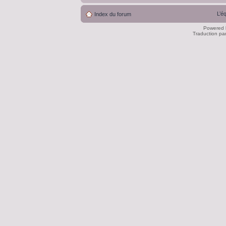
L’é
Index du forum
Powered
Traduction pa