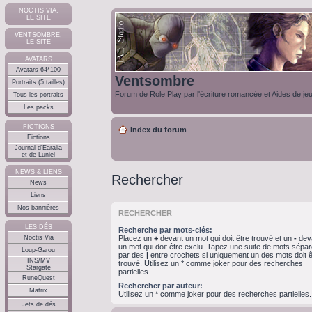
NOCTIS VIA,
LE SITE
VENTSOMBRE,
LE SITE
AVATARS
Avatars 64*100
Ventsombre
Portraits (5 tailles)
Forum de Role Play par l'écriture romancée et Aides de je
Tous les portraits
Les packs
FICTIONS
Index du forum
Fictions
Journal d'Earalia
et de Luniel
NEWS & LIENS
Rechercher
News
Liens
Nos bannières
RECHERCHER
LES DÉS
Recherche par mots-clés:
Noctis Via
Placez un
+
devant un mot qui doit être trouvé et un
-
dev
un mot qui doit être exclu. Tapez une suite de mots sépa
Loup-Garou
par des
|
entre crochets si uniquement un des mots doit ê
INS/MV
trouvé. Utilisez un * comme joker pour des recherches
Stargate
partielles.
RuneQuest
Rechercher par auteur:
Matrix
Utilisez un * comme joker pour des recherches partielles.
Jets de dés