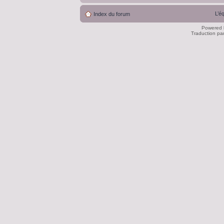
L’é
Index du forum
Powered
Traduction pa