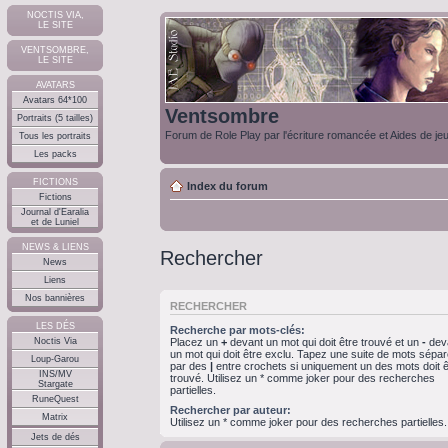
NOCTIS VIA,
LE SITE
VENTSOMBRE,
LE SITE
AVATARS
Avatars 64*100
Ventsombre
Portraits (5 tailles)
Forum de Role Play par l'écriture romancée et Aides de je
Tous les portraits
Les packs
FICTIONS
Index du forum
Fictions
Journal d'Earalia
et de Luniel
NEWS & LIENS
Rechercher
News
Liens
Nos bannières
RECHERCHER
LES DÉS
Recherche par mots-clés:
Noctis Via
Placez un
+
devant un mot qui doit être trouvé et un
-
dev
un mot qui doit être exclu. Tapez une suite de mots sépa
Loup-Garou
par des
|
entre crochets si uniquement un des mots doit ê
INS/MV
trouvé. Utilisez un * comme joker pour des recherches
Stargate
partielles.
RuneQuest
Rechercher par auteur:
Matrix
Utilisez un * comme joker pour des recherches partielles.
Jets de dés