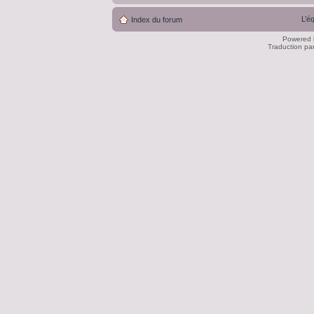
L’é
Index du forum
Powered
Traduction pa