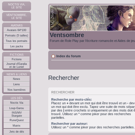
NOCTIS VIA,
LE SITE
VENTSOMBRE,
LE SITE
AVATARS
Avatars 64*100
Ventsombre
Portraits (5 tailles)
Forum de Role Play par l'écriture romancée et Aides de je
Tous les portraits
Les packs
FICTIONS
Index du forum
Fictions
Journal d'Earalia
et de Luniel
NEWS & LIENS
Rechercher
News
Liens
Nos bannières
RECHERCHER
LES DÉS
Recherche par mots-clés:
Noctis Via
Placez un
+
devant un mot qui doit être trouvé et un
-
dev
un mot qui doit être exclu. Tapez une suite de mots sépa
Loup-Garou
par des
|
entre crochets si uniquement un des mots doit ê
INS/MV
trouvé. Utilisez un * comme joker pour des recherches
Stargate
partielles.
RuneQuest
Rechercher par auteur:
Matrix
Utilisez un * comme joker pour des recherches partielles.
Jets de dés