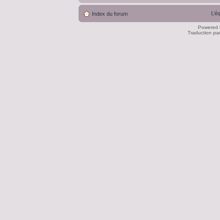
L’é
Index du forum
Powered
Traduction pa