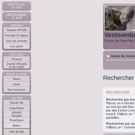
NOCTIS VIA,
LE SITE
VENTSOMBRE,
LE SITE
AVATARS
Avatars 64*100
Ventsomb
Portraits (5 tailles)
Forum de Role Play p
Tous les portraits
Les packs
FICTIONS
Index du foru
Fictions
Journal d'Earalia
et de Luniel
NEWS & LIENS
Rechercher
News
Liens
Nos bannières
RECHERCHER
LES DÉS
Recherche par mot
Noctis Via
Placez un
+
devant u
un mot qui doit êtr
Loup-Garou
par des
|
entre croc
INS/MV
trouvé. Utilisez un
Stargate
partielles.
RuneQuest
Rechercher par au
Matrix
Utilisez un * comme
Jets de dés