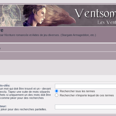
re
ar l'écriture romancée et Aides de jeu diverses. (Stargate Armageddon, etc.)
m
s-clés:
n mot qui doit être trouvé et un
-
devant
Rechercher tous les termes
e exclu. Tapez une suite de mots séparés
hets si uniquement un des mots doit être
Rechercher n’importe lequel de ces termes
 * comme joker pour des recherches
teur:
 joker pour des recherches partielles.