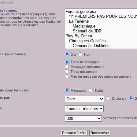
CHERCHE
es forums:
 ou les forums dans le(s)quel(s) vous
r une recherche. Les sous-forums sont
lus si vous ne désactivez pas l’option ci-
r dans les sous-forums”.
les sous-forums:
Oui
Non
Titres et messages
Messages uniquement
Titres uniquement
Premier message des sujets uniquement
tats sous forme de:
Messages
Sujets
ts par:
Croissant
Dé
s:
premiers caractères 