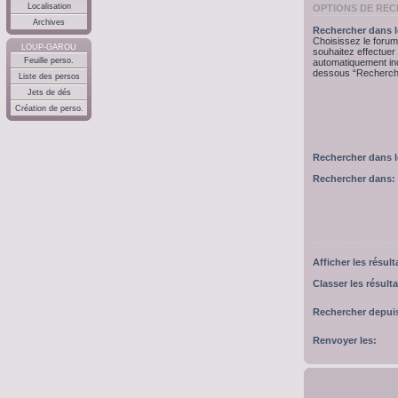
Localisation
OPTIONS DE RE
Archives
Rechercher dans l
Choisissez le forum
LOUP-GAROU
souhaitez effectue
Feuille perso.
automatiquement inc
dessous “Recherche
Liste des persos
Jets de dés
Création de perso.
Rechercher dans 
Rechercher dans:
Afficher les résul
Classer les résulta
Rechercher depui
Renvoyer les: