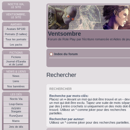
NOCTIS VIA,
LE SITE
VENTSOMBRE,
LE SITE
AVATARS
Avatars 64*100
Ventsombre
Portraits (5 tailles)
Forum de Role Play par l'écriture romancée et Aides de je
Tous les portraits
Les packs
FICTIONS
Index du forum
Fictions
Journal d'Earalia
et de Luniel
NEWS & LIENS
Rechercher
News
Liens
Nos bannières
RECHERCHER
LES DÉS
Recherche par mots-clés:
Noctis Via
Placez un
+
devant un mot qui doit être trouvé et un
-
dev
un mot qui doit être exclu. Tapez une suite de mots sépa
Loup-Garou
par des
|
entre crochets si uniquement un des mots doit ê
INS/MV
trouvé. Utilisez un * comme joker pour des recherches
Stargate
partielles.
RuneQuest
Rechercher par auteur:
Matrix
Utilisez un * comme joker pour des recherches partielles.
Jets de dés