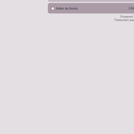
L’é
Index du forum
Powered
Traduction pa