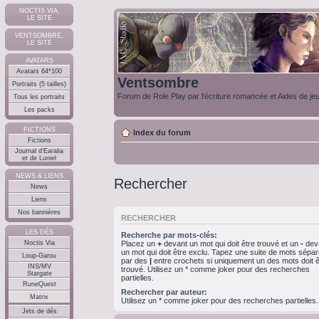
NOCTIS VIA,
LE SITE
VENTSOMBRE,
LE SITE
AVATARS
Avatars 64*100
Ventsombre
Portraits (5 tailles)
Forum de Role Play par l'écriture romancée et Aides de je
Tous les portraits
Les packs
FICTIONS
Index du forum
Fictions
Journal d'Earalia
et de Luniel
NEWS & LIENS
Rechercher
News
Liens
Nos bannières
RECHERCHER
LES DÉS
Recherche par mots-clés:
Noctis Via
Placez un
+
devant un mot qui doit être trouvé et un
-
dev
un mot qui doit être exclu. Tapez une suite de mots sépa
Loup-Garou
par des
|
entre crochets si uniquement un des mots doit ê
INS/MV
trouvé. Utilisez un * comme joker pour des recherches
Stargate
partielles.
RuneQuest
Rechercher par auteur:
Matrix
Utilisez un * comme joker pour des recherches partielles.
Jets de dés