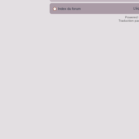
L’é
Index du forum
Powered
Traduction pa