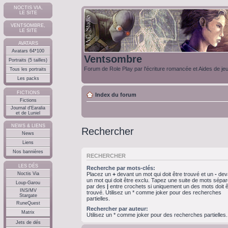
NOCTIS VIA,
LE SITE
VENTSOMBRE,
LE SITE
AVATARS
Avatars 64*100
Ventsombre
Portraits (5 tailles)
Forum de Role Play par l'écriture romancée et Aides de je
Tous les portraits
Les packs
FICTIONS
Index du forum
Fictions
Journal d'Earalia
et de Luniel
NEWS & LIENS
Rechercher
News
Liens
Nos bannières
RECHERCHER
LES DÉS
Recherche par mots-clés:
Noctis Via
Placez un
+
devant un mot qui doit être trouvé et un
-
dev
un mot qui doit être exclu. Tapez une suite de mots sépa
Loup-Garou
par des
|
entre crochets si uniquement un des mots doit ê
INS/MV
trouvé. Utilisez un * comme joker pour des recherches
Stargate
partielles.
RuneQuest
Rechercher par auteur:
Matrix
Utilisez un * comme joker pour des recherches partielles.
Jets de dés