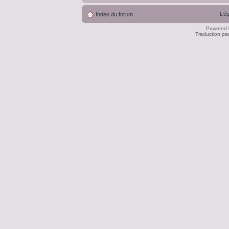
L’é
Index du forum
Powered
Traduction pa