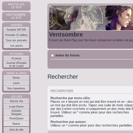
NOCTIS VIA,
LE SITE
VENTSOMBRE,
LE SITE
AVATARS
Avatars 64*100
Ventsombre
Portraits (5 tailles)
Forum de Role Play par l'écriture romancée et Aides de je
Tous les portraits
Les packs
FICTIONS
Index du forum
Fictions
Journal d'Earalia
et de Luniel
NEWS & LIENS
Rechercher
News
Liens
Nos bannières
RECHERCHER
LES DÉS
Recherche par mots-clés:
Noctis Via
Placez un
+
devant un mot qui doit être trouvé et un
-
dev
un mot qui doit être exclu. Tapez une suite de mots sépa
Loup-Garou
par des
|
entre crochets si uniquement un des mots doit ê
INS/MV
trouvé. Utilisez un * comme joker pour des recherches
Stargate
partielles.
RuneQuest
Rechercher par auteur:
Matrix
Utilisez un * comme joker pour des recherches partielles.
Jets de dés