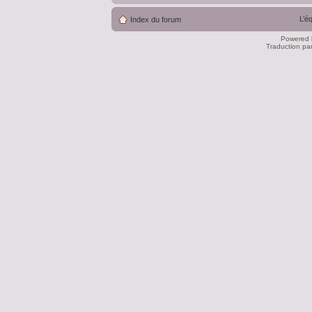
L’é
Index du forum
Powered
Traduction pa