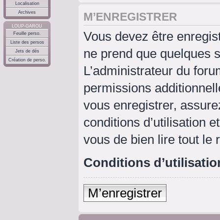
Localisation
Archives
M’ENREGISTRER
LOUP-GAROU
Vous devez être enregis
Feuille perso.
Liste des persos
ne prend que quelques s
Jets de dés
Création de perso.
L’administrateur du for
permissions additionnell
vous enregistrer, assure
conditions d’utilisation e
vous de bien lire tout le
Conditions d’utilisatio
M’enregistrer