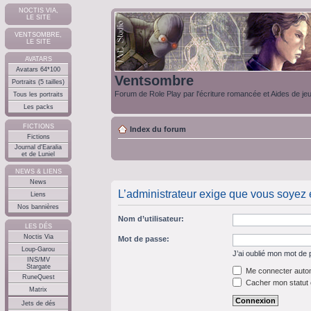
NOCTIS VIA,
LE SITE
VENTSOMBRE,
LE SITE
AVATARS
Avatars 64*100
Ventsombre
Portraits (5 tailles)
Forum de Role Play par l'écriture romancée et Aides de je
Tous les portraits
Les packs
FICTIONS
Index du forum
Fictions
Journal d'Earalia
et de Luniel
NEWS & LIENS
News
L’administrateur exige que vous soyez en
Liens
Nos bannières
Nom d’utilisateur:
LES DÉS
Noctis Via
Mot de passe:
Loup-Garou
J’ai oublié mon mot de
INS/MV
Stargate
Me connecter autom
RuneQuest
Cacher mon statut e
Matrix
Jets de dés