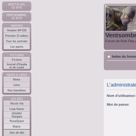
NOCTIS VIA,
LE SITE
VENTSOMBRE,
LE SITE
AVATARS
Avatars 64*100
Ventsomb
Portraits (5 tailles)
Forum de Role Play p
Tous les portraits
Les packs
FICTIONS
Index du foru
Fictions
Journal d'Earalia
et de Luniel
NEWS & LIENS
News
L’administrat
Liens
Nos bannières
Nom d’utilisateur:
LES DÉS
Noctis Via
Mot de passe:
Loup-Garou
INS/MV
Stargate
RuneQuest
Matrix
Jets de dés