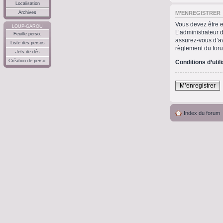
Localisation
M’ENREGISTRER
Archives
Vous devez être e
LOUP-GAROU
L’administrateur 
Feuille perso.
assurez-vous d’avo
Liste des persos
règlement du for
Jets de dés
Création de perso.
Conditions d’util
M’enregistrer
Index du forum