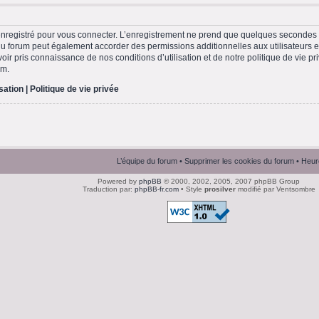
nregistré pour vous connecter. L’enregistrement ne prend que quelques secondes e
du forum peut également accorder des permissions additionnelles aux utilisateurs en
ir pris connaissance de nos conditions d’utilisation et de notre politique de vie pri
um.
isation
|
Politique de vie privée
L’équipe du forum
•
Supprimer les cookies du forum
• Heur
Powered by
phpBB
© 2000, 2002, 2005, 2007 phpBB Group
Traduction par:
phpBB-fr.com
• Style
prosilver
modifié par Ventsombre