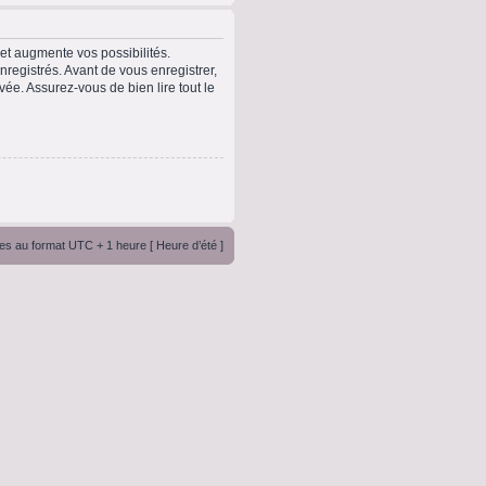
t augmente vos possibilités.
registrés. Avant de vous enregistrer,
vée. Assurez-vous de bien lire tout le
es au format UTC + 1 heure [ Heure d’été ]