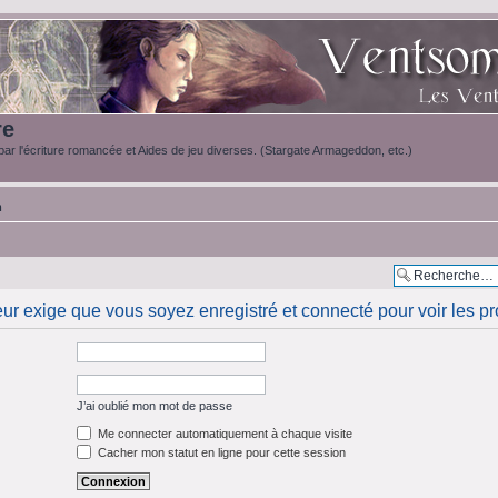
re
ar l'écriture romancée et Aides de jeu diverses. (Stargate Armageddon, etc.)
m
eur exige que vous soyez enregistré et connecté pour voir les pro
J’ai oublié mon mot de passe
Me connecter automatiquement à chaque visite
Cacher mon statut en ligne pour cette session