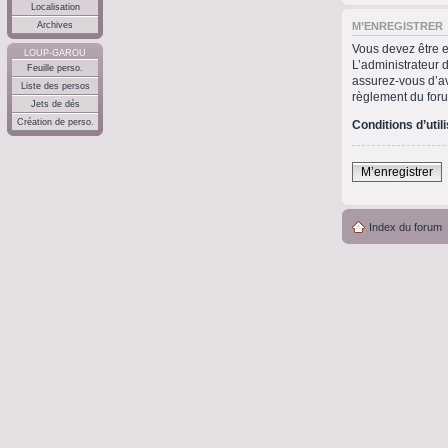
Localisation
M’ENREGISTRER
Archives
Vous devez être e
LOUP-GAROU
L’administrateur 
Feuille perso.
assurez-vous d’avo
Liste des persos
règlement du for
Jets de dés
Création de perso.
Conditions d’util
M’enregistrer
Index du forum