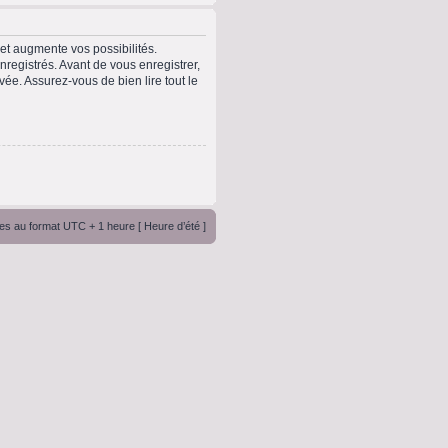
t augmente vos possibilités.
registrés. Avant de vous enregistrer,
vée. Assurez-vous de bien lire tout le
es au format UTC + 1 heure [ Heure d’été ]