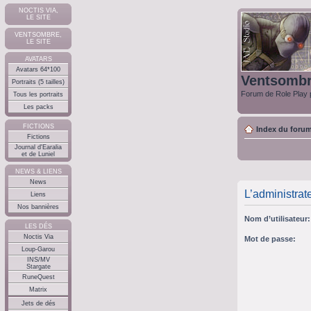
NOCTIS VIA,
LE SITE
VENTSOMBRE,
LE SITE
AVATARS
Avatars 64*100
Ventsomb
Portraits (5 tailles)
Forum de Role Play p
Tous les portraits
Les packs
FICTIONS
Index du foru
Fictions
Journal d'Earalia
et de Luniel
NEWS & LIENS
News
L’administrat
Liens
Nos bannières
Nom d’utilisateur:
LES DÉS
Noctis Via
Mot de passe:
Loup-Garou
INS/MV
Stargate
RuneQuest
Matrix
Jets de dés