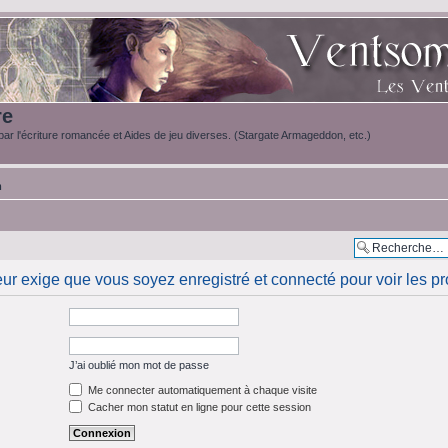
re
ar l'écriture romancée et Aides de jeu diverses. (Stargate Armageddon, etc.)
m
eur exige que vous soyez enregistré et connecté pour voir les pro
J’ai oublié mon mot de passe
Me connecter automatiquement à chaque visite
Cacher mon statut en ligne pour cette session