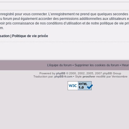
nregistré pour vous connecter. L’enregistrement ne prend que quelques secondes e
du forum peut également accorder des permissions additionnelles aux utilisateurs en
ir pris connaissance de nos conditions d’utilisation et de notre politique de vie pri
um.
isation
|
Politique de vie privée
L’équipe du forum
•
Supprimer les cookies du forum
• Heur
Powered by
phpBB
© 2000, 2002, 2005, 2007 phpBB Group
Traduction par:
phpBB-fr.com
• Style
prosilver
modifié par Ventsombre