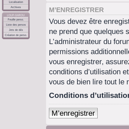
Localisation
Archives
M’ENREGISTRER
LOUP-GAROU
Vous devez être enregis
Feuille perso.
Liste des persos
ne prend que quelques s
Jets de dés
Création de perso.
L’administrateur du for
permissions additionnell
vous enregistrer, assure
conditions d’utilisation e
vous de bien lire tout le
Conditions d’utilisatio
M’enregistrer