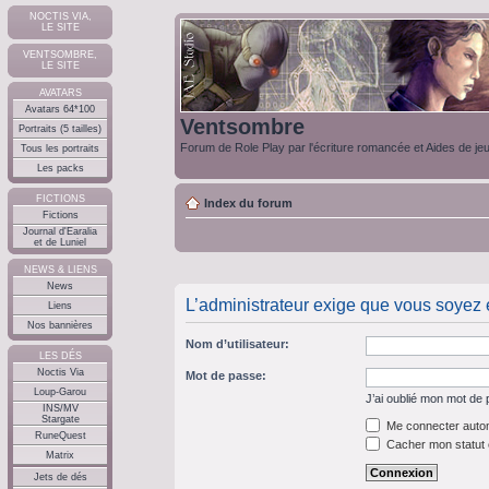
NOCTIS VIA,
LE SITE
VENTSOMBRE,
LE SITE
AVATARS
Avatars 64*100
Ventsombre
Portraits (5 tailles)
Forum de Role Play par l'écriture romancée et Aides de je
Tous les portraits
Les packs
FICTIONS
Index du forum
Fictions
Journal d'Earalia
et de Luniel
NEWS & LIENS
News
L’administrateur exige que vous soyez en
Liens
Nos bannières
Nom d’utilisateur:
LES DÉS
Noctis Via
Mot de passe:
Loup-Garou
J’ai oublié mon mot de
INS/MV
Stargate
Me connecter autom
RuneQuest
Cacher mon statut e
Matrix
Jets de dés