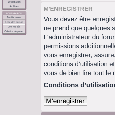
Localisation
Archives
M’ENREGISTRER
LOUP-GAROU
Vous devez être enregis
Feuille perso.
Liste des persos
ne prend que quelques s
Jets de dés
Création de perso.
L’administrateur du for
permissions additionnell
vous enregistrer, assure
conditions d’utilisation e
vous de bien lire tout le
Conditions d’utilisatio
M’enregistrer