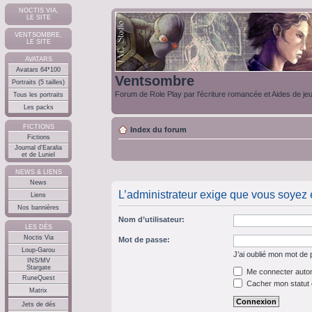
NOCTIS VIA,
LE SITE
VENTSOMBRE,
LE SITE
AVATARS
Avatars 64*100
Ventsombre
Portraits (5 tailles)
Forum de Role Play par l'écriture romancée et Aides de je
Tous les portraits
Les packs
FICTIONS
Index du forum
Fictions
Journal d'Earalia
et de Luniel
NEWS & LIENS
News
L’administrateur exige que vous soyez en
Liens
Nos bannières
Nom d’utilisateur:
LES DÉS
Noctis Via
Mot de passe:
Loup-Garou
J’ai oublié mon mot de
INS/MV
Stargate
Me connecter autom
RuneQuest
Cacher mon statut e
Matrix
Jets de dés