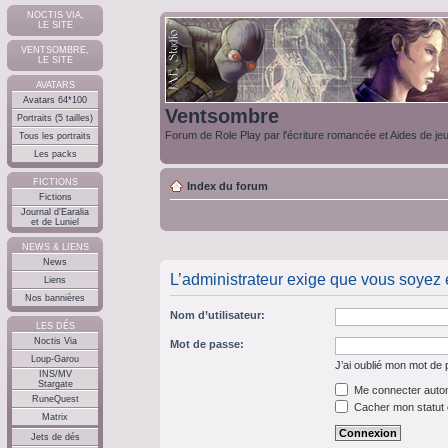
NOCTIS VIA,
LE SITE
VENTSOMBRE,
LE SITE
AVATARS
Avatars 64*100
Ventsombre
Portraits (5 tailles)
Forum de Role Play par l'écriture romancée et Aides de je
Tous les portraits
Les packs
FICTIONS
Index du forum
Fictions
Journal d'Earalia
et de Luniel
NEWS & LIENS
News
L’administrateur exige que vous soyez en
Liens
Nos bannières
Nom d’utilisateur:
LES DÉS
Noctis Via
Mot de passe:
Loup-Garou
J’ai oublié mon mot de
INS/MV
Stargate
Me connecter autom
RuneQuest
Cacher mon statut e
Matrix
Jets de dés