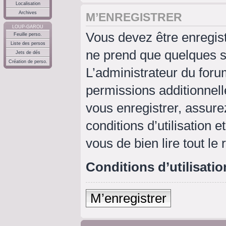
Localisation
Archives
M’ENREGISTRER
LOUP-GAROU
Vous devez être enregis
Feuille perso.
Liste des persos
ne prend que quelques s
Jets de dés
Création de perso.
L’administrateur du for
permissions additionnell
vous enregistrer, assure
conditions d’utilisation e
vous de bien lire tout le
Conditions d’utilisatio
M’enregistrer