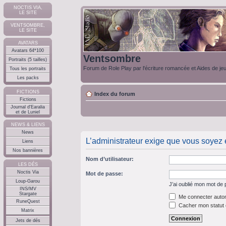
NOCTIS VIA,
LE SITE
VENTSOMBRE,
LE SITE
AVATARS
Avatars 64*100
Ventsombre
Portraits (5 tailles)
Forum de Role Play par l'écriture romancée et Aides de je
Tous les portraits
Les packs
FICTIONS
Index du forum
Fictions
Journal d'Earalia
et de Luniel
NEWS & LIENS
News
L’administrateur exige que vous soyez en
Liens
Nos bannières
Nom d’utilisateur:
LES DÉS
Noctis Via
Mot de passe:
Loup-Garou
J’ai oublié mon mot de
INS/MV
Stargate
Me connecter autom
RuneQuest
Cacher mon statut e
Matrix
Jets de dés