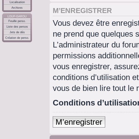
Localisation
Archives
M’ENREGISTRER
LOUP-GAROU
Vous devez être enregis
Feuille perso.
Liste des persos
ne prend que quelques s
Jets de dés
Création de perso.
L’administrateur du for
permissions additionnell
vous enregistrer, assure
conditions d’utilisation e
vous de bien lire tout le
Conditions d’utilisatio
M’enregistrer