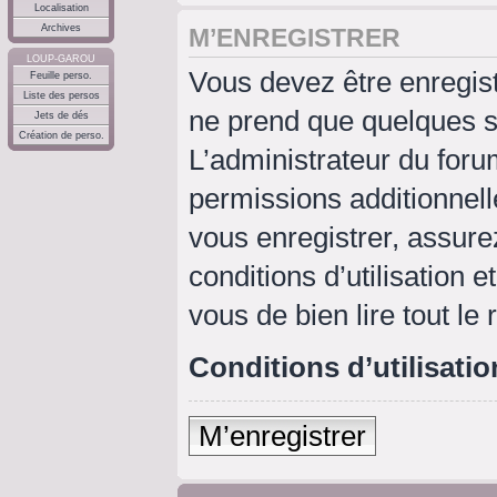
Localisation
Archives
M’ENREGISTRER
LOUP-GAROU
Vous devez être enregis
Feuille perso.
Liste des persos
ne prend que quelques s
Jets de dés
Création de perso.
L’administrateur du for
permissions additionnell
vous enregistrer, assure
conditions d’utilisation e
vous de bien lire tout le
Conditions d’utilisatio
M’enregistrer