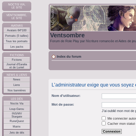
NOCTIS VIA,
LE SITE
VENTSOMBRE,
LE SITE
AVATARS
Avatars 64*100
Ventsombre
Portraits (5 tailles)
Forum de Role Play par l'écriture romancée et Aides de je
Tous les portraits
Les packs
FICTIONS
Index du forum
Fictions
Journal d'Earalia
et de Luniel
NEWS & LIENS
News
L’administrateur exige que vous soyez en
Liens
Nos bannières
Nom d’utilisateur:
LES DÉS
Noctis Via
Mot de passe:
Loup-Garou
J’ai oublié mon mot de
INS/MV
Stargate
Me connecter autom
RuneQuest
Cacher mon statut e
Matrix
Jets de dés