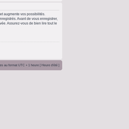
t augmente vos possibilités.
registrés. Avant de vous enregistrer,
vée. Assurez-vous de bien lire tout le
es au format UTC + 1 heure [ Heure d’été ]