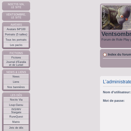
NOCTIS VIA,
LE SITE
VENTSOMBRE,
LE SITE
AVATARS
Avatars 64*100
Ventsomb
Portraits (5 tailles)
Forum de Role Play p
Tous les portraits
Les packs
FICTIONS
Index du foru
Fictions
Journal d'Earalia
et de Luniel
NEWS & LIENS
News
L’administrat
Liens
Nos bannières
Nom d’utilisateur:
LES DÉS
Noctis Via
Mot de passe:
Loup-Garou
INS/MV
Stargate
RuneQuest
Matrix
Jets de dés