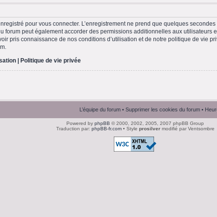
nregistré pour vous connecter. L’enregistrement ne prend que quelques secondes e
du forum peut également accorder des permissions additionnelles aux utilisateurs en
ir pris connaissance de nos conditions d’utilisation et de notre politique de vie pri
um.
isation
|
Politique de vie privée
L’équipe du forum
•
Supprimer les cookies du forum
• Heur
Powered by
phpBB
© 2000, 2002, 2005, 2007 phpBB Group
Traduction par:
phpBB-fr.com
• Style
prosilver
modifié par Ventsombre