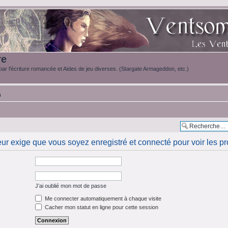
re
ar l'écriture romancée et Aides de jeu diverses. (Stargate Armageddon, etc.)
m
eur exige que vous soyez enregistré et connecté pour voir les pro
J’ai oublié mon mot de passe
Me connecter automatiquement à chaque visite
Cacher mon statut en ligne pour cette session