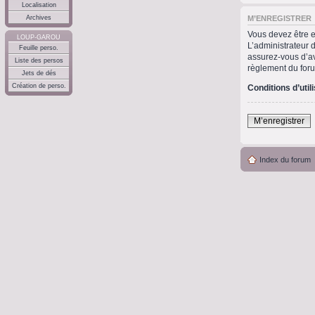
Localisation
M’ENREGISTRER
Archives
Vous devez être e
LOUP-GAROU
L’administrateur 
Feuille perso.
assurez-vous d’avo
Liste des persos
règlement du for
Jets de dés
Création de perso.
Conditions d’util
M’enregistrer
Index du forum