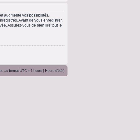
t augmente vos possibilités.
registrés. Avant de vous enregistrer,
vée. Assurez-vous de bien lire tout le
es au format UTC + 1 heure [ Heure d’été ]